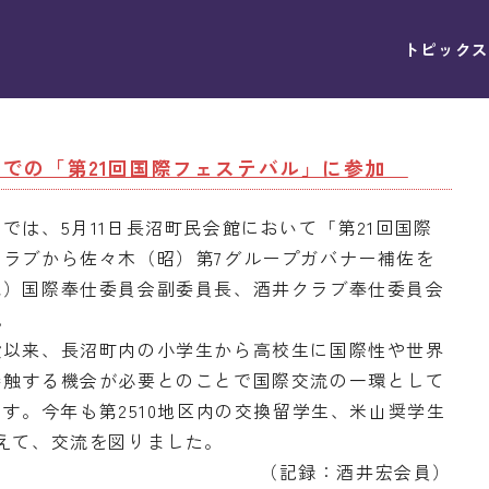
トピックス
ＲＣでの「第21回国際フェステバル」に参加
は、5月11日長沼町民会館において「第21回国際
ラブから佐々木（昭）第7グループガバナー補佐を
光）国際奉仕委員会副委員長、酒井クラブ奉仕委員会
。
以来、長沼町内の小学生から高校生に国際性や世界
接触する機会が必要とのことで国際交流の一環として
ます。今年も第2510地区内の交換留学生、米山奨学生
えて、交流を図りました。
（記録：酒井宏会員）