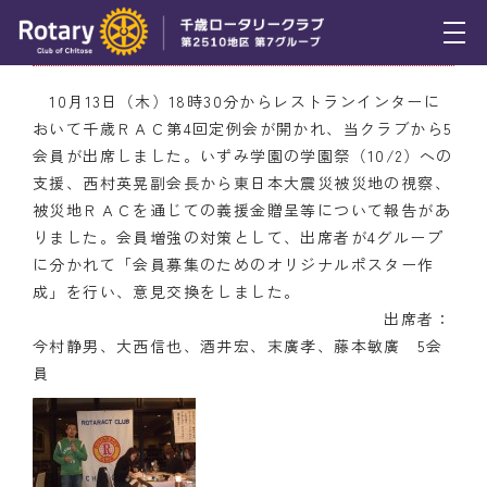
10月13日（木） ＲＡＣ第4回定例会開催
トピックス
10月13日（木）18時30分からレストランインターに
おいて千歳ＲＡＣ第4回定例会が開かれ、当クラブから5
例会報告
会員が出席しました。いずみ学園の学園祭（10/2）への
支援、西村英晃副会長から東日本大震災被災地の視察、
活動報告
被災地ＲＡＣを通じての義援金贈呈等について報告があ
理事会報告
りました。会員増強の対策として、出席者が4グループ
に分かれて「会員募集のためのオリジナルポスター作
スケジュール
成」を行い、意見交換をしました。
出席者：
年間プログラム
今村静男、大西信也、酒井宏、末廣孝、藤本敏廣 5会
員
木曜会
組織図
クラブのあゆみ