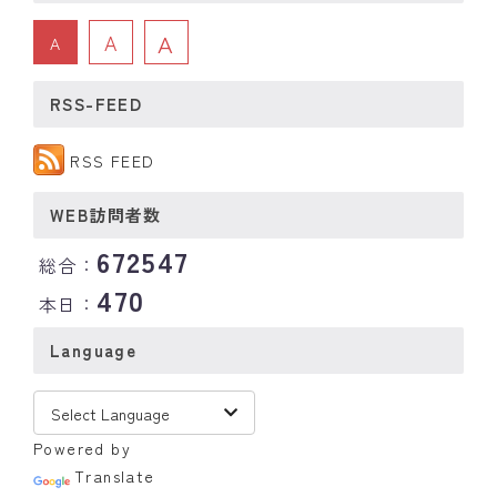
A
A
A
RSS-FEED
RSS FEED
WEB訪問者数
672547
総合：
470
本日：
Language
Powered by
Translate