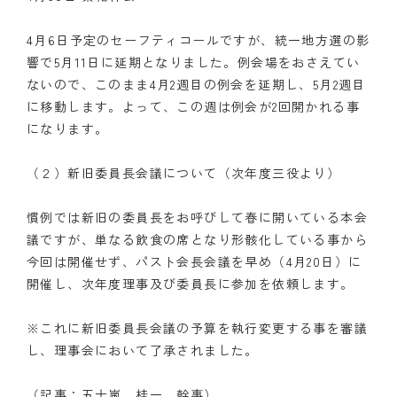
クラブの歴史
4月6日予定のセーフティコールですが、統一地方選の影
響で5月11日に延期となりました。例会場をおさえてい
歴代会長・幹事
ないので、このまま4月2週目の例会を延期し、5月2週目
に移動します。よって、この週は例会が2回開かれる事
記念誌
になります。
案内
（２）新旧委員長会議について（次年度三役より）
例会場・事務局の案内
慣例では新旧の委員長をお呼びして春に開いている本会
リンク集
議ですが、単なる飲食の席となり形骸化している事から
今回は開催せず、パスト会長会議を早め（4月20日）に
情報公開
開催し、次年度理事及び委員長に参加を依頼します。
入会のご案内
※これに新旧委員長会議の予算を執行変更する事を審議
し、理事会において了承されました。
（記事：五十嵐 桂一 幹事）