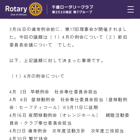
第１７回理事会開催報告
トピックス
3月26日の通常例会前に、第17回理事会が開催されまし
た。今回の議題は（１）4月の例会について（２）新旧
例会報告
委員長会議について でした。
活動報告
以下、上記議題に対して決まった事項です。
理事会報告
（１）4月の例会について
スケジュール
4月 2日 早朝例会 社会奉仕委員会担当
年間プログラム
4月 6日 昼移動例会 社会奉仕委員会担当（昼移動例
会：セーフティコール）※5月11日に延期
木曜会
4月16日 夜間移動例会（オレンジホール） 親睦活動委
員会・クラブ奉仕委員会担当
組織図
4月23日 通常例会 次年度活動方針 次年度三役担当
クラブのあゆみ
4月30日 繁忙休会