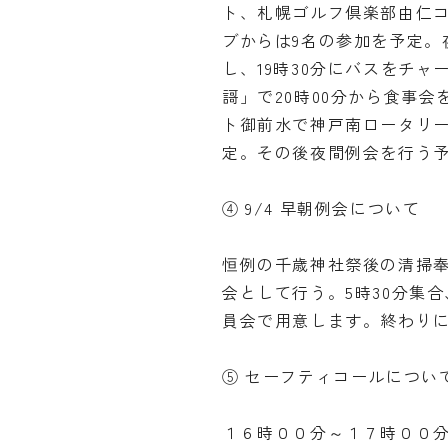
ト、札幌ゴルフ倶楽部由仁コ
ブからは9名の参加を予定。
し、19時30分にバスをチ
謌」で20時00分から食事会
ト御前水で神戸南ロータリー
定。その後夜間例会を行う
④ 9/4 早朝例会について
恒例の千歳神社祭後の清掃
会として行う。5時30分集
員会で用意します。終わり
⑤ セーフティコールについ
１６時００分～１７時００分