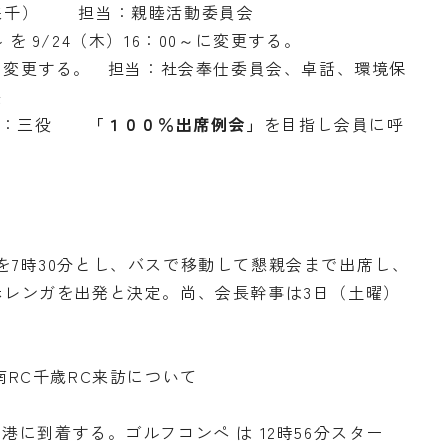
Ｃ来千） 担当：親睦活動委員会
 を 9/24（木）16：00～に変更する。
会に変更する。 担当：社会奉仕委員会、卓話、環境保
長
 担当：三役
「１００％出席例会」
を目指し会員に呼
間を7時30分とし、バスで移動して懇親会まで出席し、
ル赤レンガを出発と決定。尚、会長幹事は3日（土曜）
戸南RC千歳RC来訪について
空港に到着する。ゴルフコンペ は 12時56分スター