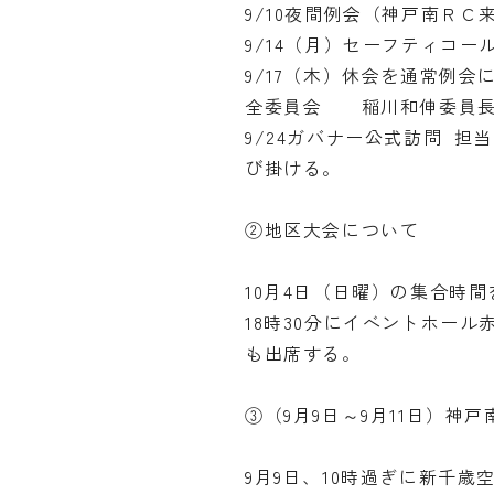
9/10夜間例会（神戸南Ｒ
9/14（月）セーフティコール
9/17（木）休会を通常例
全委員会 稲川和伸委員
9/24ガバナー公式訪問
び掛ける。
②地区大会について
10月4日（日曜）の集合時
18時30分にイベントホー
も出席する。
③（9月9日～9月11日）神
9月9日、10時過ぎに新千歳