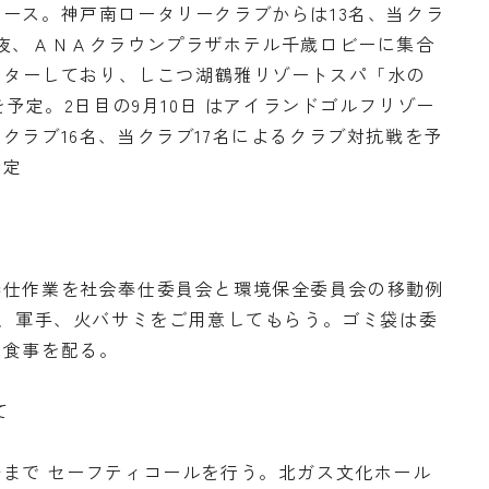
ース。神戸南ロータリークラブからは13名、当クラ
夜、ＡＮＡクラウンプラザホテル千歳ロビーに集合
ャーターしており、しこつ湖鶴雅リゾートスパ「水の
を予定。2日目の9月10日 はアイランドゴルフリゾー
クラブ16名、当クラブ17名によるクラブ対抗戦を予
予定
奉仕作業を社会奉仕委員会と環境保全委員会の移動例
合、軍手、火バサミをご用意してもらう。ゴミ袋は委
に食事を配る。
て
まで セーフティコールを行う。北ガス文化ホール