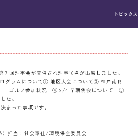
トピックス
第７回理事会が開催され理事10名が出席しました。
プログラムについて② 地区大会について③ 神戸南Ｒ
1） ゴルフ参加状況 ④ 9/4 早朝例会について ⑤
でした。
て決まった事項です。
清掃）担当：社会奉仕/環境保全委員会