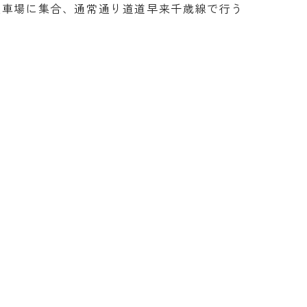
駐車場に集合、通常通り道道早来千歳線で行う
）