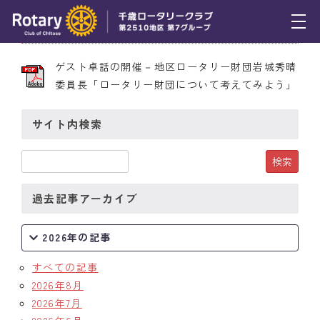
2009年12月10日 第1988号
トピックス
ゲスト卓話の開催－地区ロータリー財団岩城秀晴
委員長「ロータリー財団について考えてみよう」
例会報告
活動報告
サイト内検索
理事会報告
スケジュール
過去記事アーカイブ
年間プログラム
2026年の記事
木曜会
すべての記事
組織図
2026年8月
2026年7月
クラブのあゆみ