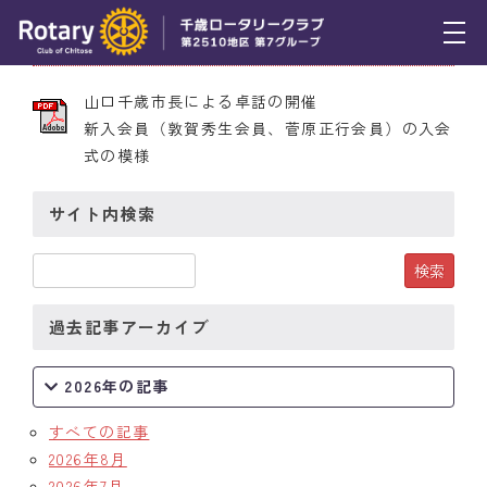
2010年1月28日 第1994号
トピックス
山口千歳市長による卓話の開催
新入会員（敦賀秀生会員、菅原正行会員）の入会
例会報告
式の模様
活動報告
サイト内検索
理事会報告
スケジュール
過去記事アーカイブ
年間プログラム
木曜会
2026年の記事
組織図
すべての記事
2026年8月
クラブのあゆみ
2026年7月