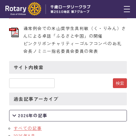
2010年11月4日 第2028号
トピックス
通常例会での米山奨学生具利敏（く・りみん）さ
んによる卓話「ふるさと中国」の開催
例会報告
ピンクリボンチャリティーゴルフコンペのお礼
会長ノミニー指名委員会委員の発表
活動報告
理事会報告
サイト内検索
スケジュール
年間プログラム
過去記事アーカイブ
木曜会
2026年の記事
組織図
すべての記事
クラブのあゆみ
2026年8月