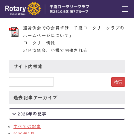
2011年4月21日 第2050号
トピックス
通常例会での会員卓話「千歳ロータリークラブの
ホームページについて」
例会報告
ロータリー情報
地区協議会、小樽で開催される
活動報告
理事会報告
サイト内検索
スケジュール
年間プログラム
過去記事アーカイブ
木曜会
2026年の記事
組織図
すべての記事
クラブのあゆみ
2026年8月