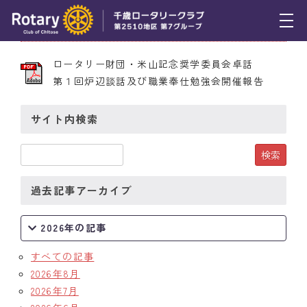
2014年11月20日 第2222号
トピックス
ロータリー財団・米山記念奨学委員会卓話
第１回炉辺談話及び職業奉仕勉強会開催報告
例会報告
活動報告
サイト内検索
理事会報告
スケジュール
過去記事アーカイブ
年間プログラム
2026年の記事
木曜会
すべての記事
組織図
2026年8月
2026年7月
クラブのあゆみ