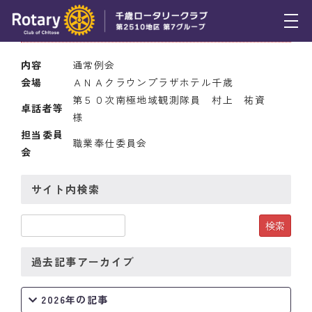
2010年7月29日(木) 12:30
トピックス
内容
通常例会
会場
ＡＮＡクラウンプラザホテル千歳
例会報告
第５０次南極地域観測隊員 村上 祐資
卓話者等
様
活動報告
担当委員
職業奉仕委員会
理事会報告
会
スケジュール
サイト内検索
年間プログラム
木曜会
過去記事アーカイブ
組織図
2026年の記事
クラブのあゆみ