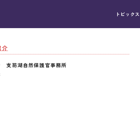
トピックス
紹介
所 支笏湖自然保護官事務所
様