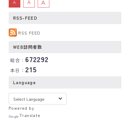
A
A
A
RSS-FEED
RSS FEED
WEB訪問者数
672292
総合：
215
本日：
Language
Powered by
Translate