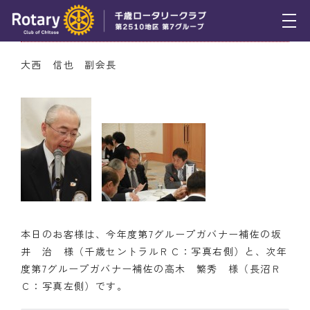
6月9日（木） お客様紹介
トピックス
大西 信也 副会長
例会報告
活動報告
理事会報告
スケジュール
年間プログラム
本日のお客様は、今年度第7グループガバナー補佐の坂
木曜会
井 治 様（千歳セントラルＲＣ：写真右側）と、次年
度第7グループガバナー補佐の高木 繁秀 様（長沼Ｒ
組織図
Ｃ：写真左側）です。
クラブのあゆみ