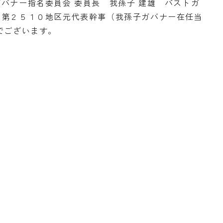
バナー指名委員会 委員長 我孫子 建雄 パストガ
 第２５１０地区元代表幹事（我孫子ガバナー在任当
でございます。