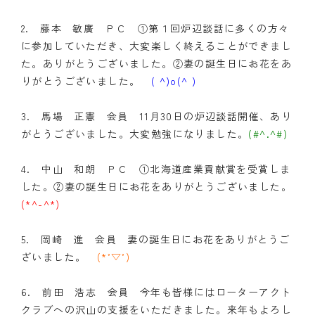
クラブの歴史
2. 藤本 敏廣 ＰＣ ①第１回炉辺談話に多くの方々
に参加していただき、大変楽しく終えることができまし
歴代会長・幹事
た。ありがとうございました。②妻の誕生日にお花をあ
りがとうございました。
( ^)o(^ )
記念誌
3. 馬場 正憲 会員 11月30日の炉辺談話開催、あり
案内
がとうございました。大変勉強になりました。
(#^.^#)
例会場・事務局の案内
4. 中山 和朗 ＰＣ ①北海道産業貢献賞を受賞しま
リンク集
した。②妻の誕生日にお花をありがとうございました。
(*^-^*)
情報公開
5. 岡崎 進 会員 妻の誕生日にお花をありがとうご
入会のご案内
ざいました。
(*’▽’)
6. 前田 浩志 会員 今年も皆様にはローターアクト
クラブへの沢山の支援をいただきました。来年もよろし