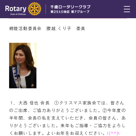
12月22日（木） ニコニコBOX
トピックス
親睦活動委員会 腰越 くり子 委員
例会報告
活動報告
理事会報告
スケジュール
年間プログラム
１．大西 信也 会長 ①クリスマス家族会では、皆さん
木曜会
のご出席、ご協力ありがとうございました。②今年度の
半年間、会長の私を支えていただき、会員の皆さん、あ
組織図
りがとうございました。来年もご指導・ご協力をよろし
くお願いします。よいお年をお迎えください。
!(^^)!
クラブのあゆみ