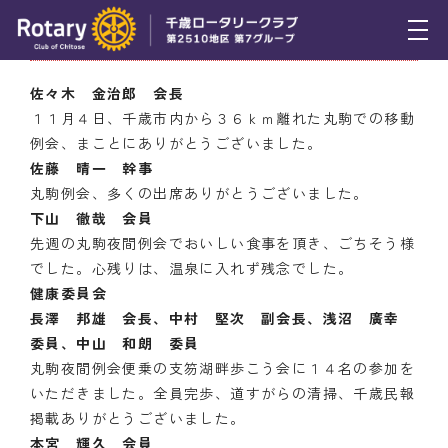
11月11日（木） ニコニコBOX
トピックス
佐々木 金治郎 会長
１１月４日、千歳市内から３６ｋｍ離れた丸駒での移動
例会報告
例会、まことにありがとうございました。
佐藤 晴一 幹事
活動報告
丸駒例会、多くの出席ありがとうございました。
理事会報告
下山 徹哉 会員
先週の丸駒夜間例会でおいしい食事を頂き、ごちそう様
スケジュール
でした。心残りは、温泉に入れず残念でした。
健康委員会
年間プログラム
長澤 邦雄 会長、中村 堅次 副会長、浅沼 廣幸
委員、中山 和朗 委員
木曜会
丸駒夜間例会便乗の支笏湖畔歩こう会に１４名の参加を
いただきました。全員完歩、道すがらの清掃、千歳民報
組織図
掲載ありがとうございました。
クラブのあゆみ
本宮 輝久 会員