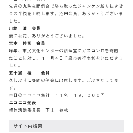
先週の丸駒夜間例会で勝ち取ったジャンケン勝ち抜き賞
クラブの歴史
金の半額を上納します。沼田会員、ありがとうございま
した。
歴代会長・幹事
川端 清 会員
妻にお花、ありがとうございました。
記念誌
宮本 伸司 会員
昨年、市民文化センターの調理室にガスコンロを寄贈し
案内
たことに対し、１１月４日千歳市善行表彰をいただきま
例会場・事務局の案内
した。
五十嵐 桂一 会員
リンク集
久しぶりに昼間の例会に出席します。ごぶさたしてま
す。
情報公開
本日のニコニコ集計 １１名 １９，０００円
ニコニコ発表
入会のご案内
親睦活動委員長 下山 徹哉
サイト内検索