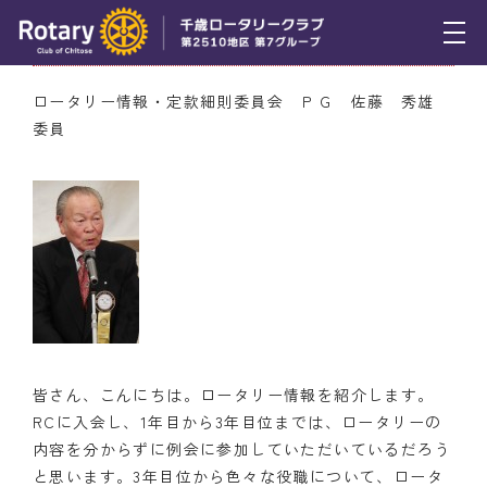
1月14日（木） ロータリー情報紹介
トピックス
ロータリー情報・定款細則委員会 ＰＧ 佐藤 秀雄
委員
例会報告
活動報告
理事会報告
スケジュール
年間プログラム
木曜会
皆さん、こんにちは。ロータリー情報を紹介します。
RCに入会し、1年目から3年目位までは、ロータリーの
組織図
内容を分からずに例会に参加していただいているだろう
と思います。3年目位から色々な役職について、ロータ
クラブのあゆみ