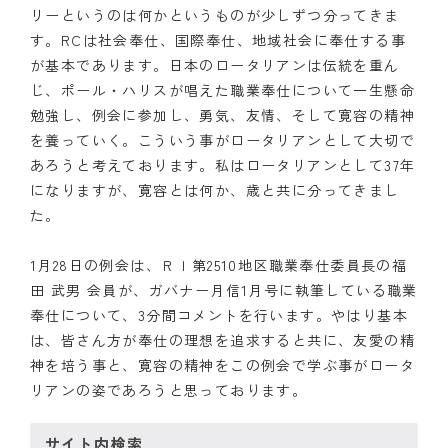
リーというのは何かというものが少しずつ分ってきま
クラブの歴史
す。RCは社会奉仕、国際奉仕、地域社会に奉仕する事
が基本であります。日本のロータリアンは伝統を重ん
歴代会長・幹事
じ、ポール・ハリスが唱えた職業奉仕について一生懸命
勉強し、例会に参加し、勇気、友情、そして寛容の精神
記念誌
を養っていく。こういう事がロータリアンとして大切で
あろうと考えております。私はロータリアンとして37年
案内
になりますが、寛容とは何か、歳と共に分ってきまし
た。
例会場・事務局の案内
リンク集
1月28日の例会は、ＲＩ第2510地区職業奉仕委員長の福
田 武男 会員が、ガバナー月信1月号に執筆している職業
情報公開
奉仕について、3分間コメントを行います。やはり基本
は、皆さん方が奉仕の理想を追求すると共に、友愛の精
入会のご案内
神を培う事と、寛容の精神をこの例会で学ぶ事がロータ
リアンの姿であろうと思っております。
サイト内検索