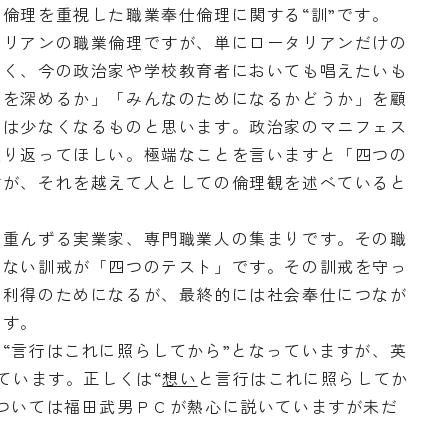
倫理を重視した職業奉仕倫理に関する“訓”です。
リアンの職業倫理ですが、単にロータリアンだけの
なく、今の政治家や学校教育者においても唱えたいも
情を深めるか」「みんなのためになるかどうか」を顧
どは少なくなるものと思います。政治家のマニフェス
振り返ってほしい。極端なことを言いますと「四つの
すが、それを越えて人としての倫理観を述べていると
重んずる実業家、専門職業人の集まりです。その職
らない訓戒が「四つのテスト」です。その訓戒を守っ
の利得のためになるが、最終的には社会奉仕につなが
ます。
“言行はこれに照らしてから”となっていますが、英
が入っています。正しくは“
想い
と言行はこれに照らしてか
ついては福田武男ＰＣが熱心に説いていますが未だ