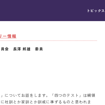
トピックス
タリー情報
員会 長澤 邦雄 委員
」についてお話をします。「四つのテスト」は綱領
的に社訓とか家訓とか訓戒に準ずるものと思われま