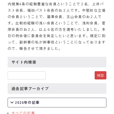
内規第4条の経験豊富な会員ということで２名、上井パ
クラブの歴史
スト会長、福田パスト会長のお２人です。中堅的な立場
の会員ということで、瀧澤会員、玉山会員のお２人で
歴代会長・幹事
す。比較的経験の浅い会員ということで、浅利会員、菅
原会員のお２人、以上６名の方を選考いたしました。本
記念誌
日の例会後に委員会を発足したいと思います。規定に則
って、副幹事の私が幹事役ということになっております
案内
ので、報告させて頂きました。
例会場・事務局の案内
サイト内検索
リンク集
情報公開
過去記事アーカイブ
入会のご案内
2026年の記事
すべての記事