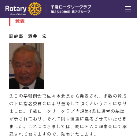
10月28日（木） 会長ノミニー指名委員会委員の
発表
トピックス
副幹事 酒井 宏
例会報告
活動報告
理事会報告
スケジュール
年間プログラム
先日の早朝例会で佐々木会長から発表され、多数の賛成
の下に指名委員会により選考して頂くということになり
木曜会
ました。千歳ロータリークラブ内規第4条に選考の基準
が示されており、それに則り慎重に選考させていただき
組織図
ました。これにつきましては、既にＦＡＸ理事会にて承
認されておりますので、発表いたします。
クラブのあゆみ