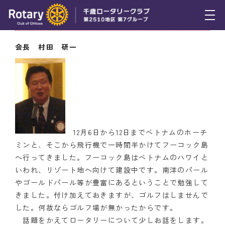
12月13日（木） 会長挨拶
トピックス
会長 村田 研一
例会報告
活動報告
理事会報告
スケジュール
12月6日から12日までベトナムのホーチ
ミンと、そこから飛行機で一時間半かけてフーコック島
年間プログラム
へ行ってきました。フーコック島はベトナムのハワイと
いわれ、リゾート地へ向けて建設中です。南洋のパール
木曜会
やゴールドパール等が豊富にあるということで勉強して
きました。付け加えておきますが、ゴルフはしませんで
組織図
した。何故ならゴルフ場が無かったからです。
話題をかえてロータリーについて少しお話をします。
クラブのあゆみ