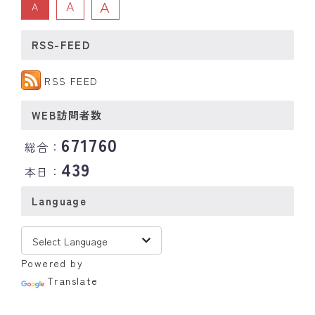
A
A
A
RSS-FEED
RSS FEED
WEB訪問者数
671760
総合：
439
本日：
Language
Powered by
Translate