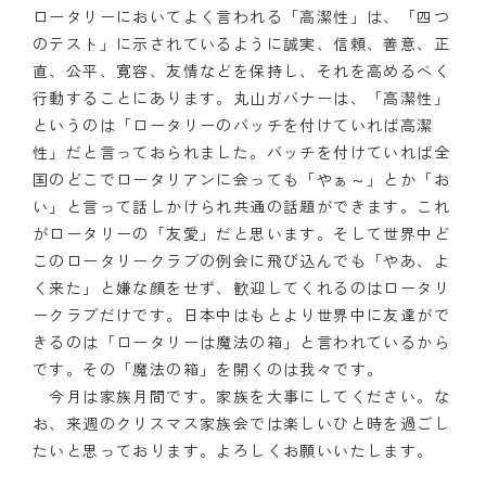
ロータリーにおいてよく言われる「高潔性」は、「四つ
クラブの歴史
のテスト」に示されているように誠実、信頼、善意、正
直、公平、寛容、友情などを保持し、それを高めるべく
歴代会長・幹事
行動することにあります。丸山ガバナーは、「高潔性」
というのは「ロータリーのバッチを付けていれば高潔
記念誌
性」だと言っておられました。バッチを付けていれば全
国のどこでロータリアンに会っても「やぁ～」とか「お
案内
い」と言って話しかけられ共通の話題ができます。これ
がロータリーの「友愛」だと思います。そして世界中ど
例会場・事務局の案内
このロータリークラブの例会に飛び込んでも「やあ、よ
リンク集
く来た」と嫌な顔をせず、歓迎してくれるのはロータリ
ークラブだけです。日本中はもとより世界中に友達がで
情報公開
きるのは「ロータリーは魔法の箱」と言われているから
です。その「魔法の箱」を開くのは我々です。
入会のご案内
今月は家族月間です。家族を大事にしてください。な
お、来週のクリスマス家族会では楽しいひと時を過ごし
たいと思っております。よろしくお願いいたします。