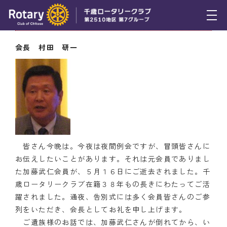
5月30日（木） 会長挨拶
トピックス
会長 村田 研一
例会報告
活動報告
理事会報告
スケジュール
皆さん今晩は。今夜は夜間例会ですが、冒頭皆さんに
年間プログラム
お伝えしたいことがあります。それは元会員でありまし
た加藤武仁会員が、５月１６日にご逝去されました。千
木曜会
歳ロータリークラブ在籍３８年もの長きにわたってご活
躍されました。通夜、告別式には多く会員皆さんのご参
組織図
列をいただき、会長としてお礼を申し上げます。
ご遺族様のお話では、加藤武仁さんが倒れてから、い
クラブのあゆみ