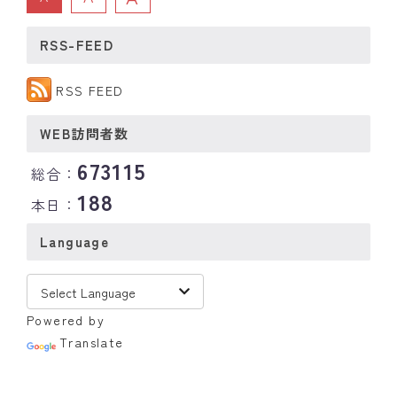
RSS-FEED
RSS FEED
WEB訪問者数
673115
総合：
188
本日：
Language
Powered by
Translate