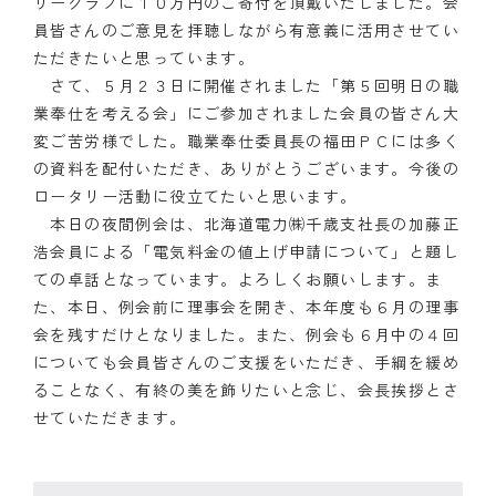
リークラブに１０万円のご寄付を頂戴いたしました。会
員皆さんのご意見を拝聴しながら有意義に活用させてい
ただきたいと思っています。
さて、５月２３日に開催されました「第５回明日の職
業奉仕を考える会」にご参加されました会員の皆さん大
変ご苦労様でした。職業奉仕委員長の福田ＰＣには多く
の資料を配付いただき、ありがとうございます。今後の
ロータリー活動に役立てたいと思います。
本日の夜間例会は、北海道電力㈱千歳支社長の加藤正
浩会員による「電気料金の値上げ申請について」と題し
ての卓話となっています。よろしくお願いします。ま
た、本日、例会前に理事会を開き、本年度も６月の理事
会を残すだけとなりました。また、例会も６月中の４回
についても会員皆さんのご支援をいただき、手綱を緩め
ることなく、有終の美を飾りたいと念じ、会長挨拶とさ
せていただきます。