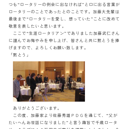
つも“ロータリーの例会に出なければ”と口に出る言葉が
クラブの歴史
ロータリーのことであったとのことです。加藤大先輩は
最後まで“ロータリーを愛し、想っていた”ことに改めて
歴代会長・幹事
敬意を表したいと思います。
ここで“生涯ロータリアン”でありました加藤武仁さん
記念誌
に謹んでお悔やみを申し上げ、皆さんと共に黙とうを捧
げますので、よろしくお願い致します。
案内
「黙とう」
例会場・事務局の案内
リンク集
情報公開
入会のご案内
ありがとうございます。
この度、加藤家より佐藤秀雄ＰＤＧを通じて、“父が
たいへんお世話になりました”と言う趣旨で千歳ロータ