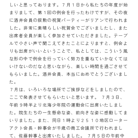
しいと思っております。７月１日から私たちの年度が始
クラブの歴史
まりまして、第１回の例会を行ったわけですが、その夜
に酒井会員の叙勲の祝賀パーティーがリアンで行われま
歴代会長・幹事
した。非常に素晴らしい祝賀会でございましたし、また
出席者全員が楽しく参加させていただきました。テーブ
記念誌
ルで小さい声で聞こえてきたことによりますと、例会よ
りも出席がいいということで、私としては、こういう風
案内
な形の中で例会を行っていく努力を重ねていかなくては
いけないのだなと思いながら、楽しい時間を過ごさせて
例会場・事務局の案内
もらいました。酒井会員、本当におめでとうございまし
リンク集
た。
７月は、いろいろな場所でご挨拶などをしましたので、
情報公開
ここで発表させてもらいたいと思います。 ７月３日、
午前９時半より北海少年院の運動会に出席いたしまし
入会のご案内
た。院生たちの一生懸命な姿、前向きな姿に感動してま
いりました。また、同日１時より２５１０地区ローター
アクト会長・幹事会が千歳の商工会議所で行われまし
て、佐藤幹事と出席いたしました。 ７月５日の午前中