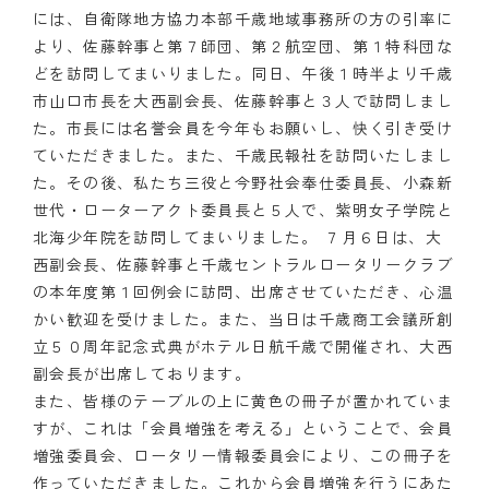
には、自衛隊地方協力本部千歳地域事務所の方の引率に
より、佐藤幹事と第７師団、第２航空団、第１特科団な
どを訪問してまいりました。同日、午後１時半より千歳
市山口市長を大西副会長、佐藤幹事と３人で訪問しまし
た。市長には名誉会員を今年もお願いし、快く引き受け
ていただきました。また、千歳民報社を訪問いたしまし
た。その後、私たち三役と今野社会奉仕委員長、小森新
世代・ローターアクト委員長と５人で、紫明女子学院と
北海少年院を訪問してまいりました。 ７月６日は、大
西副会長、佐藤幹事と千歳セントラルロータリークラブ
の本年度第１回例会に訪問、出席させていただき、心温
かい歓迎を受けました。また、当日は千歳商工会議所創
立５０周年記念式典がホテル日航千歳で開催され、大西
副会長が出席しております。
また、皆様のテーブルの上に黄色の冊子が置かれていま
すが、これは「会員増強を考える」ということで、会員
増強委員会、ロータリー情報委員会により、この冊子を
作っていただきました。これから会員増強を行うにあた