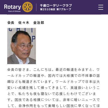
7月8日（木） 会長挨拶
トピックス
会長 佐々木 金治郎
例会報告
活動報告
理事会報告
スケジュール
会員の皆さま、こんにちは。最近の報道をみますと、ワ
年間プログラム
ールドカップの報道や、国内では大相撲での不祥事の話
題なども報道されています。ワールドカップで日本は大
木曜会
変いい成績を残して帰ってきまして、英雄扱いというこ
とで、私たちも夜も寝ないで応援したわけでございま
組織図
す。国技である相撲については、非常に暗いニュースで
して、自浄作用をもって素晴らしい国技に早くなってほ
クラブのあゆみ