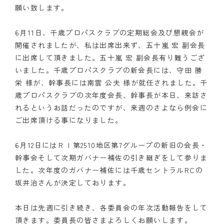
願い致します。
クラブの歴史
6月11日、千歳プロパスクラブの定期総会及び懇親会が
歴代会長・幹事
開催されましたが、私は出席出来ず、五十嵐 宏 副会長
に出席して頂きました。五十嵐 宏 副会長有り難うござ
記念誌
いました。千歳プロパスクラブの新会長には、守田 勝
栄 様が、幹事長には南雲 公夫 様が就任されました。千
案内
歳プロパスクラブの次年度会長、幹事長が本日、来訪さ
れるというお話だったのですが、来週のさよなら例会に
例会場・事務局の案内
ご出席頂ける事になりました。
リンク集
6月12日にはＲＩ第2510地区第7グループの新旧の会長・
情報公開
幹事会そして次期ガバナー補佐の引き継ぎをして参りま
した。次年度のガバナー補佐には千歳セントラルRCの
入会のご案内
坂井治さんが決定しております。
本日は先週に引き続き、各委員会の年次活動報告をして
頂きます。委員長の皆さまよろしくお願いします。