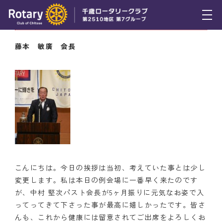
6月18日（木） 会長挨拶
トピックス
藤本 敏廣 会長
例会報告
活動報告
理事会報告
スケジュール
年間プログラム
こんにちは。今日の挨拶は当初、考えていた事とは少し
木曜会
変更します。私は本日の例会場に一番早く来たのです
が、中村 堅次パスト会長が5ヶ月振りに元気なお姿で入
組織図
ってってきて下さった事が最高に嬉しかったです。皆さ
んも、これから健康には留意されてご出席をよろしくお
クラブのあゆみ