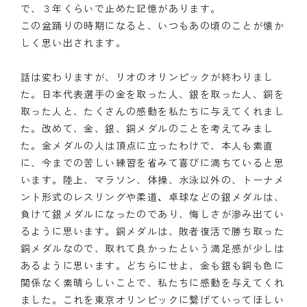
で、３年くらいで止めた記憶があります。
この盆踊りの時期になると、いつもあの頃のことが懐か
しく思い出されます。
話は変わりますが、リオのオリンピックが終わりまし
た。日本代表選手の金を取った人、銀を取った人、銅を
取った人と、たくさんの感動を私たちに与えてくれまし
た。改めて、金、銀、銅メダルのことを考えてみまし
た。金メダルの人は頂点に立ったわけで、本人も素直
に、今までの苦しい練習を省みて喜びに満ちていると思
います。陸上、マラソン、体操、水泳以外の、トーナメ
ント形式のレスリングや柔道
、
卓球などの銀メダルは、
負けて銀メダルになったのであり、悔しさが滲み出てい
るように思います。銅メダルは、敗者復活で勝ち取った
銅メダルなので、取れて良かったという満足感が少しは
あるように思います。どちらにせよ、金も銀も銅も色に
関係なく素晴らしいことで、私たちに感動を与えてくれ
ました。これを東京オリンピックに繋げていってほしい