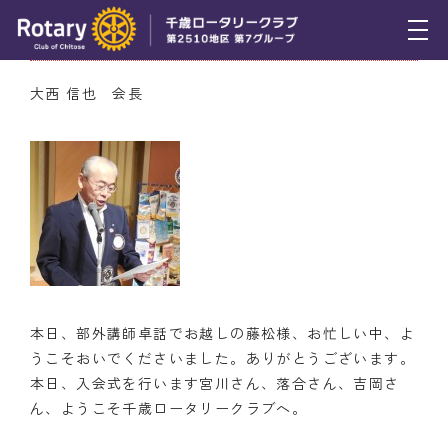
8月25日（木） 会長挨拶
トピックス
大西 信也 会長
例会報告
活動報告
理事会報告
スケジュール
年間プログラム
本日、部外講師卓話でお越しの藤松様、お忙しい中、よ
木曜会
うこそおいでくださいました。ありがとうございます。
本日、入会式を行います宮川さん、落合さん、吉岡さ
組織図
ん、ようこそ千歳ロータリークラブへ。
クラブのあゆみ