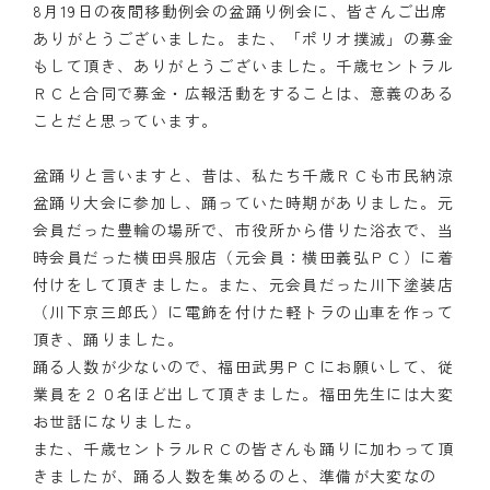
8月19日の夜間移動例会の盆踊り例会に、皆さんご出席
ありがとうございました。また、「ポリオ撲滅」の募金
クラブの歴史
もして頂き、ありがとうございました。千歳セントラル
歴代会長・幹事
ＲＣと合同で募金・広報活動をすることは、意義のある
ことだと思っています。
記念誌
盆踊りと言いますと、昔は、私たち千歳ＲＣも市民納涼
案内
盆踊り大会に参加し、踊っていた時期がありました。元
会員だった豊輪の場所で、市役所から借りた浴衣で、当
例会場・事務局の案内
時会員だった横田呉服店（元会員：横田義弘ＰＣ）に着
付けをして頂きました。また、元会員だった川下塗装店
リンク集
（川下京三郎氏）に電飾を付けた軽トラの山車を作って
情報公開
頂き、踊りました。
踊る人数が少ないので、福田武男ＰＣにお願いして、従
入会のご案内
業員を２０名ほど出して頂きました。福田先生には大変
お世話になりました。
また、千歳セントラルＲＣの皆さんも踊りに加わって頂
きましたが、踊る人数を集めるのと、準備が大変なの