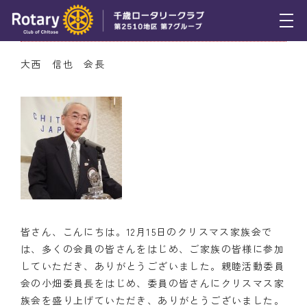
12月22日（木） 会長挨拶
トピックス
大西 信也 会長
例会報告
活動報告
理事会報告
スケジュール
年間プログラム
皆さん、こんにちは。12月15日のクリスマス家族会で
木曜会
は、多くの会員の皆さんをはじめ、ご家族の皆様に参加
していただき、ありがとうございました。親睦活動委員
組織図
会の小畑委員長をはじめ、委員の皆さんにクリスマス家
族会を盛り上げていただき、ありがとうございました。
クラブのあゆみ