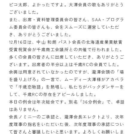
ピコ太郎、よかったですよ。大澤会員の歌もありがとう
クラブの歴史
ございました。
また、出席・資料管理委員会の皆さん、SAA・プログラ
歴代会長・幹事
ム委員会の皆さんも、会をスムーズに運営していただ
き、ありがとうございました。
記念誌
12月16日は、中山 和朗 パスト会長の北海道産業貢献賞
受賞祝賀会が千歳商工会議所との共催で行われました。
案内
多くの会員の皆さんに出席していただき、ありがとうご
ざいます。出席者の半分以上は千歳RCの会員でした。
例会場・事務局の案内
余興は用意されていなかったのですが、瀧澤会頭の「場
リンク集
を盛り上げろ」の一言で、ムーディー大澤様がアカペラ
で「千歳恋物語」を熱唱し、私たちがバックダンサーを
情報公開
して、千歳RCの存在をアピールしました。
本日の例会は年次総会です。別名「36分例会」で、卓話
入会のご案内
はありません。
会長ノミニーのご承認と、瀧澤会長エレクトより、次年
度理事の指名をいただいた後、次年度理事の承認につい
て皆さんと審議したいと思います。よろしくお願いしま