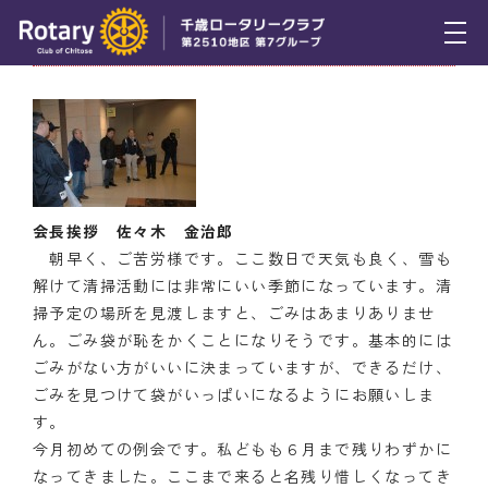
4月7日（木） 会長挨拶
トピックス
例会報告
活動報告
会長挨拶 佐々木 金治郎
理事会報告
朝早く、ご苦労様です。ここ数日で天気も良く、雪も
スケジュール
解けて清掃活動には非常にいい季節になっています。清
掃予定の場所を見渡しますと、ごみはあまりありませ
年間プログラム
ん。ごみ袋が恥をかくことになりそうです。基本的には
ごみがない方がいいに決まっていますが、できるだけ、
木曜会
ごみを見つけて袋がいっぱいになるようにお願いしま
す。
組織図
今月初めての例会です。私どもも６月まで残りわずかに
なってきました。ここまで来ると名残り惜しくなってき
クラブのあゆみ