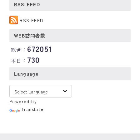
RSS-FEED
RSS FEED
WEB訪問者数
672051
総合：
730
本日：
Language
Powered by
Translate