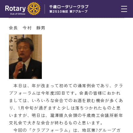
1月19日（木） 会長挨拶
トピックス
会長 今村 靜男
例会報告
活動報告
理事会報告
スケジュール
本日は、年が改まって初めての通常例会であり、クラ
年間プログラム
ブフォーラムは今年度2回目です。会員の皆様におかれ
ましては、いろいろな会合でのお酒を飲む機会が多くあ
木曜会
り、1月中旬が過ぎますと少しは落ちつかれたものと思
いますが、明日は、瀧澤順久会頭の千歳商工会議所新年
組織図
交礼会で大きな会合が終わるものと思います。
今回の「クラブフォーラム」は、地区第7グループガ
クラブのあゆみ