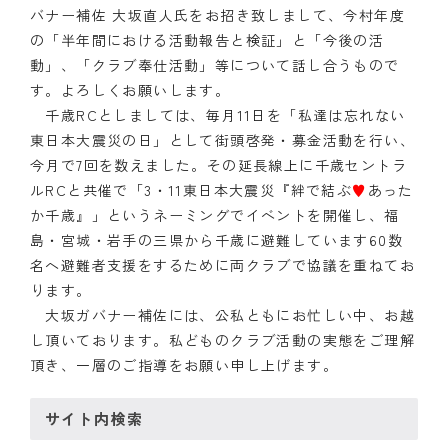
バナー補佐 大坂直人氏をお招き致しまして、今村年度
クラブの歴史
の「半年間における活動報告と検証」と「今後の活
動」、「クラブ奉仕活動」等について話し合うもので
歴代会長・幹事
す。よろしくお願いします。
千歳RCとしましては、毎月11日を「私達は忘れない
記念誌
東日本大震災の日」として街頭啓発・募金活動を行い、
今月で7回を数えました。その延長線上に千歳セントラ
案内
ルRCと共催で「3・11東日本大震災『絆で結ぶ
♥
あった
か千歳』」というネーミングでイベントを開催し、福
例会場・事務局の案内
島・宮城・岩手の三県から千歳に避難しています60数
リンク集
名へ避難者支援をするために両クラブで協議を重ねてお
ります。
情報公開
大坂ガバナー補佐には、公私ともにお忙しい中、お越
し頂いております。私どものクラブ活動の実態をご理解
入会のご案内
頂き、一層のご指導をお願い申し上げます。
サイト内検索