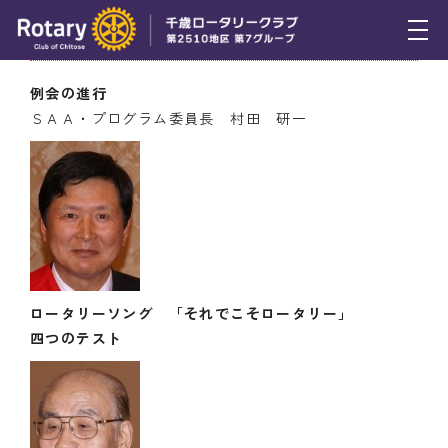
11月18日（木） 例会の模様
トピックス
例会の進行
ＳＡＡ・プログラム委員長 村田 研一
例会報告
活動報告
理事会報告
スケジュール
年間プログラム
ロータリーソング 「それでこそロータリー
」
四つのテスト
木曜会
組織図
クラブのあゆみ