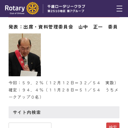
12月12日（木） 出席率
トピックス
発表：出席・資料管理委員会 山中 正一 委員
例会報告
活動報告
理事会報告
スケジュール
今回：５９．２％（１２月１２日＝３２／５４ 実数）
年間プログラム
確定：９４．４％（１１月２８日＝５１／５４ うちメ
ークアップ０名）
木曜会
サイト内検索
組織図
クラブのあゆみ