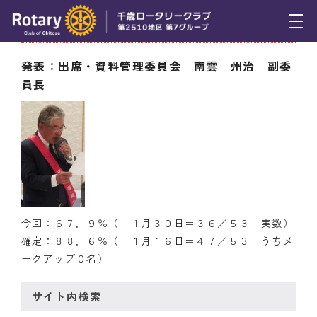
1月30日（木） 出席率
トピックス
発表：出席・資料管理委員会 南雲 州治 副委
員長
例会報告
活動報告
理事会報告
スケジュール
年間プログラム
今回：６７．９％（ １月３０日＝３６／５３ 実数）
確定：８８．６％（ １月１６日＝４７／５３ うちメ
木曜会
ークアップ０名）
組織図
サイト内検索
クラブのあゆみ