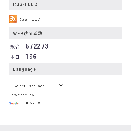
RSS-FEED
RSS FEED
WEB訪問者数
672273
総合：
196
本日：
Language
Powered by
Translate