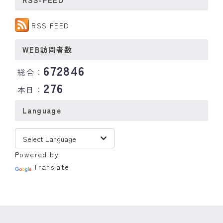
RSS FEED
WEB訪問者数
672846
総合：
276
本日：
Language
Powered by
Translate