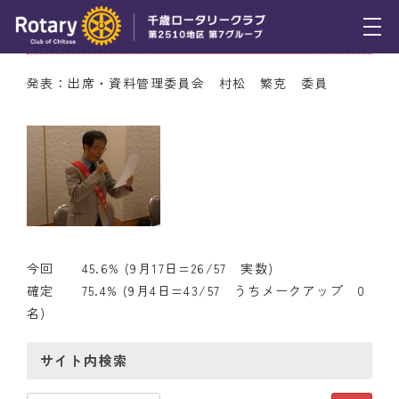
9月17日（木） 出席率
トピックス
発表：出席・資料管理委員会 村松 繁克 委員
例会報告
活動報告
理事会報告
スケジュール
今回 45.6% (9月17日=26/57 実数)
年間プログラム
確定 75.4% (9月4日=43/57 うちメークアップ 0
名)
木曜会
組織図
サイト内検索
クラブのあゆみ