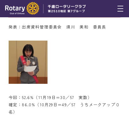
11月19日（木） 出席率
トピックス
発表：出席資料管理委員会 須川 美和 委員長
例会報告
活動報告
理事会報告
スケジュール
年間プログラム
今回：52.6%（11月19日＝30／57 実数）
木曜会
確定：86.0%（10月29日＝49／57 うちメークアップ０
名）
組織図
クラブのあゆみ