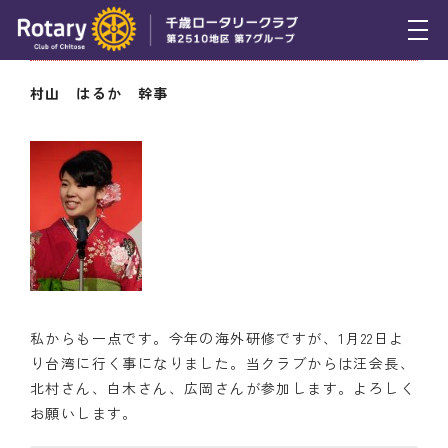
1月7日（木） 千歳ＲＡＣ幹事報告
トピックス
村山 はるか 幹事
例会報告
活動報告
理事会報告
スケジュール
年間プログラム
私からも一点です。今年の海外研修ですが、1月22日よ
木曜会
り台湾に行く事になりました。当クラブからは汪会長、
北村さん、白木さん、広岡さんが参加します。よろしく
組織図
お願いします。
クラブのあゆみ