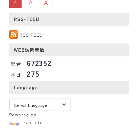
A
A
A
RSS-FEED
RSS FEED
WEB訪問者数
672352
総合：
275
本日：
Language
Powered by
Translate