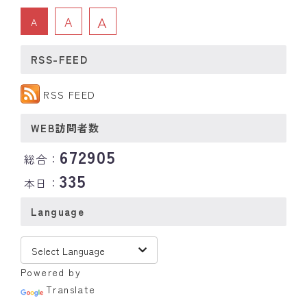
A
A
A
RSS-FEED
RSS FEED
WEB訪問者数
672905
総合：
335
本日：
Language
Powered by
Translate