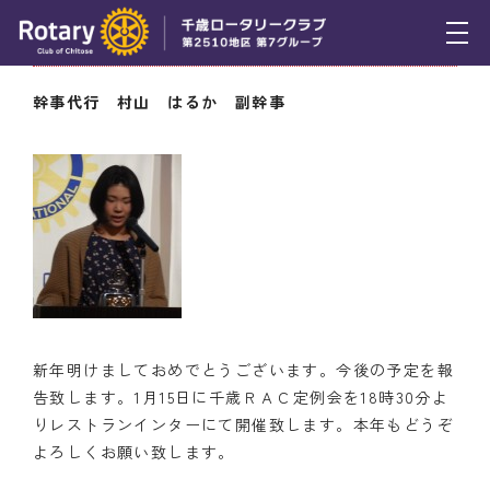
1月8日（木） 千歳ＲＡＣ幹事報告
トピックス
幹事代行 村山 はるか 副幹事
例会報告
活動報告
理事会報告
スケジュール
年間プログラム
新年明けましておめでとうございます。今後の予定を報
木曜会
告致します。1月15日に千歳ＲＡＣ定例会を18時30分よ
りレストランインターにて開催致します。本年もどうぞ
組織図
よろしくお願い致します。
クラブのあゆみ