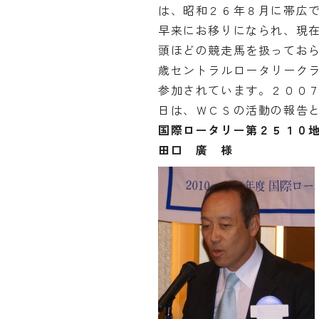
は、昭和２６年８月に帯広
早来にお移りになられ、現
頭ほどの競走馬を扱ってお
歳セントラルロータリーク
参加されています。２００
日は、ＷＣＳの活動の報告
国際ロータリー第２５１０
田口 廣 様