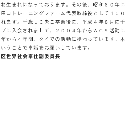
でお生まれになっております。その後、昭和６０年に
在田口トレーニングファーム代表取締役として１００
られます。千歳ＪＣをご卒業後に、平成４年８月に千
ラブに入会されまして、２００４年からＷＣＳ活動に
７年から４年間、タイでの活動に携わっています。本
ということで卓話をお願いしています。
地区世界社会奉仕副委員長