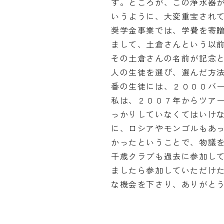
す。ところが、この浄水器
いうように、大変重宝され
奨学金事業では、学費を寄
まして、土倉さんという以
その土倉さんの名前が記念
人の生徒を選び、選んだ方
番の生徒には、２０００バ
私は、２００７年からツア
っかりしていなくてはいけ
に、ロシアやモンゴルもあ
かったということで、物議
千歳クラブも過去に参加し
ましたら参加していただけ
な機会を下さり、ありがと