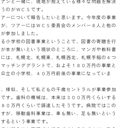
リアンと一緒に、現地が抱えている様々な問題を解決
いうのがＷＣＳです。
ツアーについて報告したいと思います。今年度の事業
すが、ツアーにはＷＣＳ委員会のメンバー８人と他の
人が参加しました。
ある小学校の図書事業ということで、図書の寄贈を行
いが本が無いという現状のところに、マンガや教科書
業には、札幌北、札幌東、札幌西北、札幌手稲の４つ
、マッチンググラントで、およそ１８０万円の事業と
の公立の小学校、４０万円前後の事業になっていま
西、様似、そして私どもの千歳セントラルが事業参加
業です。歯科の機械は、本来は３００万円くらいする
い８０万円くらいで調達したそうです。病院ではこの
ですが、移動歯科事業は、車も無い、足も無いという
をするという事業です。