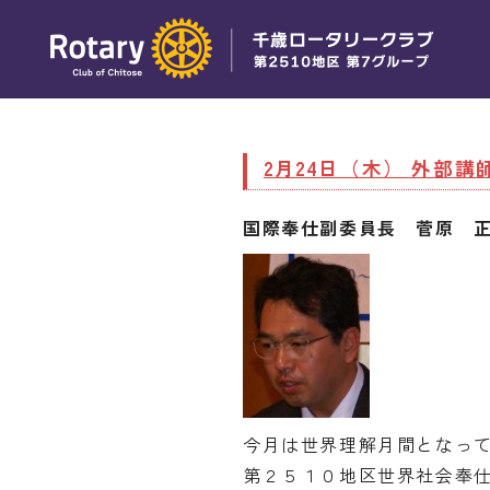
2月24日（木） 外部
国際奉仕副委員長 菅原 
今月は世界理解月間となっ
第２５１０地区世界社会奉