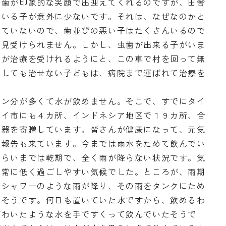
い歯が印象的な笑顔で出迎えてくれるのですが、田舎
ている子が意外に少ないです。それは、なぜなのかと
べていないので、歯並びの悪い子はたくさんいるので
り見受けられません。しかし、虫歯が出来る子がいま
ちが治療を受けれるようにと、この車で村を回って無
うしても治せない子どもは、病院まで運ばれて治療を
。
リン分が多くて水が飲めません。そこで、すでにタイ
マイ市にも４カ所、インドネシア地区で１９カ所、合
水器を寄贈しています。皆さんが健康になって、元気
う報告も来ています。今までは雨水をためて飲んでい
くらいまでは乾期で、全く雨が降らない状況です。気
非常に低く過ごしやすい気候でした。ところが、雨期
、シャワーのような雨が降り、その雨をタンクにため
たそうです。何日も置いていた水ですから、飲めるわ
がわいたような水を手ですくって飲んでいたそうで