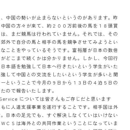
と、中国の勢いが止まらないというのがあります。昨
に中国の方々が来て、約２００万前後の馬を１８頭買
では、まだ競馬は行われていません。それでは、その
、郊外で自分の馬と相手の馬を競争させてみようとい
うなことをやっているそうです。富裕層が日本の数倍
いがどこまで続くかは分かりません。しかし、今回行
は日本語を勉強して日本へ行きたいという学生がいた
勉強して中国との交流をしたいという学生が多いと聞
アーということで今月の９日から１３日の４泊５日の
したので報告いたします。
ty Service については皆さんもご存じだと思います
ともに人道支援事業を遂行することです。相手国は外
す。日本の足元でも、すぐ解決しなくていはいけない
、ＷＣＳは海外との共同作業ということになっていま