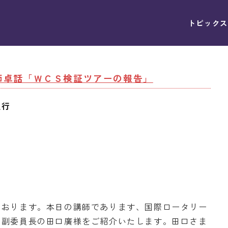
トピックス
講師卓話「ＷＣＳ検証ツアーの報告」
正行
ております。本日の講師であります、国際ロータリー
仕副委員長の田口廣様をご紹介いたします。田口さま