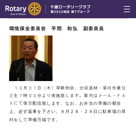
10月3日（木） 委員会報告（２）
トピックス
環境保全委員会 平間 和弘 副委員長
例会報告
活動報告
理事会報告
スケジュール
１０月３１日（木）早朝例会、分収造林・草刈作業な
年間プログラム
どを７時００分より実施致します。案内はメール・ＦＡ
Ｘにて後日
配信致します、なお、お弁当の準備の都合
木曜会
上、必ず返事を下さい。９月２８・２９日に駐車場の草
組織図
刈をして準備万端です。
クラブのあゆみ