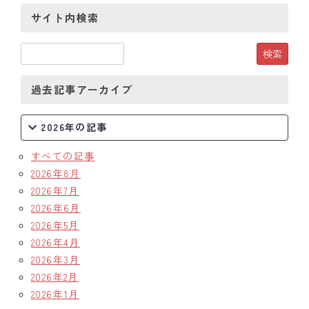
サイト内検索
クラブの歴史
歴代会長・幹事
記念誌
過去記事アーカイブ
案内
2026年の記事
例会場・事務局の案内
すべての記事
2026年8月
リンク集
2026年7月
2026年6月
情報公開
2026年5月
2026年4月
入会のご案内
2026年3月
2026年2月
2026年1月