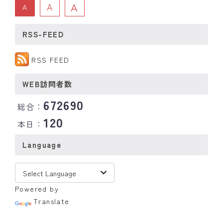
A
A
A
RSS-FEED
RSS FEED
WEB訪問者数
672690
総合：
120
本日：
Language
Powered by
Translate