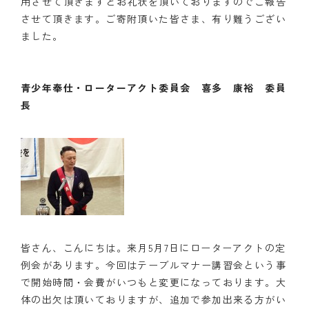
用させて頂きますとお礼状を頂いておりますのでご報告
させて頂きます。ご寄附頂いた皆さま、有り難うござい
クラブの歴史
ました。
歴代会長・幹事
青少年奉仕・ローターアクト委員会 喜多 康裕 委員
記念誌
長
案内
例会場・事務局の案内
リンク集
情報公開
入会のご案内
皆さん、こんにちは。来月5月7日にローターアクトの定
例会があります。今回はテーブルマナー講習会という事
で開始時間・会費がいつもと変更になっております。大
体の出欠は頂いておりますが、追加で参加出来る方がい