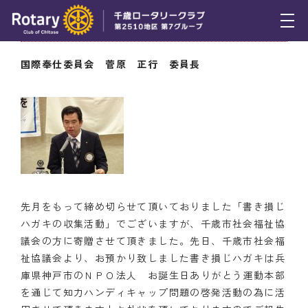
4月23日（木） 委員会報告
トピックス
国際奉仕委員会 菅原 正行 委員長
例会報告
活動報告
理事会報告
スケジュール
先月をもって締め切らせて頂いておりました「書き損じ
年間プログラム
ハガキの収集活動」でございますが、千歳市社会福祉協
議会の方に寄贈させて頂きました。先日、千歳市社会福
木曜会
祉協議会より、お預かり致しました書き損じハガキは兵
組織図
庫県神戸市のＮＰＯ法人 お誕生日ありがとう運動本部
を通じて知力ハンディキャップ問題の啓発活動の為に活
クラブのあゆみ