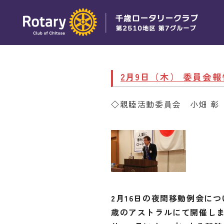
2月9日（木） 委員会報
◇親睦活動委員会 小畑 彰
2月16日の夜間移動例会に
歳のアストラルにて開催し