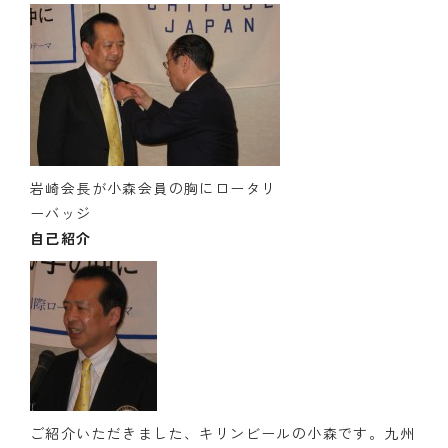
クラブの歴史
歴代会長・幹事
記念誌
案内
岩崎会長が小森会員の胸にロータリ
ーバッジ
例会場・事務局の案内
自己紹介
リンク集
情報公開
入会のご案内
ご紹介いただきました、キリンビールの小森です。九州