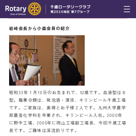
4月22日（木） 小森俊明会員の入会式
トピックス
岩崎会長から小森会員の紹介
例会報告
活動報告
理事会報告
スケジュール
昭和33年１月10日のお生まれで、52歳です。血液型はＢ
年間プログラム
型。職業分類は、発泡酒・清涼、キリンビール千歳工場
木曜会
です。ご家族は、奥様とお子様２人です。九州大学農学
部農芸化学科を卒業され、キリンビール入社。2000年
組織図
に野中工場、2005年に岡山工場副工場長、今回千歳工場
長です。ご趣味は渓流釣りです。
クラブのあゆみ