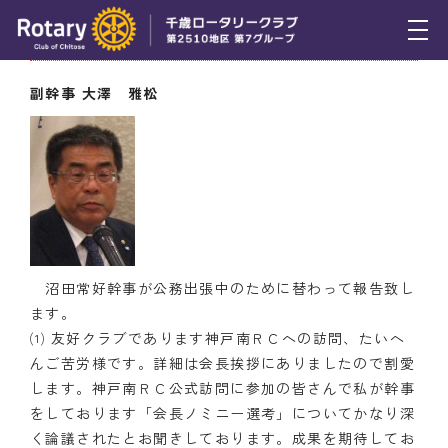
11月15日（木） 幹事報告
トピックス
副幹事 大澤 雅松
例会報告
活動報告
理事会報告
スケジュール
沼田常好幹事が公務出張中のために替わって報告致し
年間プログラム
ます。
⑴ 友好クラブであります神戸南ＲＣへの訪問、たいへ
木曜会
んご苦労様です。詳細は会長挨拶にありましたので割愛
します。神戸南ＲＣ公式訪問に参加の皆さんで私が幹事
組織図
をしております「会長ノミニー選考」についてかなり深
く論議されたとお聞きしております。成果を期待してお
クラブのあゆみ