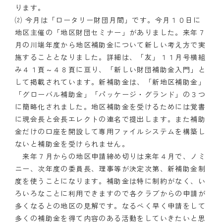
ります。
クラブの歴史
⑵ 今月は「ロータリー財団月間」です。今月１０日に
地区主催の「地区財団セミナー」がありました。来年７
歴代会長・幹事
月の川端年度から地区補助金について新しい考え方で実
施することとなりました。詳細は、「友」１１月号横組
記念誌
み４１頁～４８頁に亘り、「新しい財団補助金入門」と
して掲載されています。新補助金は、「新地区補助金」
案内
「グローバル補助金」「パッケージ・グランド」の３つ
に簡略化されました。地区補助金を受けるためには覚書
例会場・事務局の案内
に現会長と会長エレクトの連名で提出します。また補助
リンク集
金だけの口座を開設して専用ファイルシステムを構築し
ないと補助金を受けられません。
情報公開
来年７月からの地区申請締め切りは来年４月で、ノミ
ニー、次年度の委員長、理事等が決定次第、新補助金制
入会のご案内
度を使うことになります。補助金は特に制約がなく、い
ろいろなことに利用できますので各クラブからの申請が
多くなるとの地区の見解です。なるべく早く申請をして
多くの補助金を得て内容のある活動をしていきたいと思