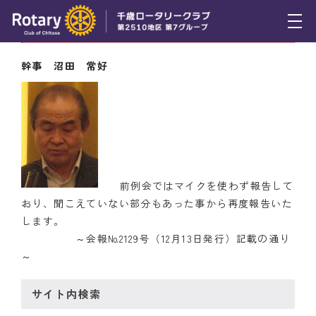
12月13日（木） 幹事報告
トピックス
幹事 沼田 常好
例会報告
活動報告
理事会報告
スケジュール
前例会ではマイクを使わず報告して
おり、聞こえていない部分もあった事から再度報告いた
年間プログラム
します。
～会報№2129号（12月13日発行）記載の通り
木曜会
～
組織図
サイト内検索
クラブのあゆみ