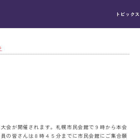
トピックス
告
本大会が開催されます。札幌市民会館で９時から本会
会員の皆さんは８時４５分までに市民会館にご集合願