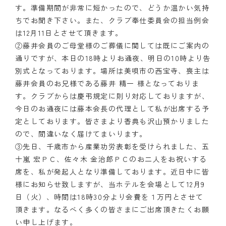
す。準備期間が非常に短かったので、どうか温かい気持
クラブの歴史
ちでお聞き下さい。また、クラブ奉仕委員会の担当例会
は12月11日とさせて頂きます。
歴代会長・幹事
②藤井会員のご母堂様のご葬儀に関しては既にご案内の
通りですが、本日の18時よりお通夜、明日の10時より告
記念誌
別式となっております。場所は美唄市の西宝寺、喪主は
藤井会員のお兄様である藤井 精一 様となっておりま
案内
す。クラブからは慶弔規定に則り対応しておりますが、
今日のお通夜には藤本会長の代理として私が出席する予
例会場・事務局の案内
定としております。皆さまより香典も沢山預かりました
リンク集
ので、間違いなく届けてまいります。
③先日、千歳市から産業功労表彰を受けられました、五
情報公開
十嵐 宏ＰＣ、佐々木 金治郎ＰＣのお二人をお祝いする
席を、私が発起人となり準備しております。近日中に皆
入会のご案内
様にお知らせ致しますが、当ホテルを会場として12月9
日（火）、時間は18時30分より会費を１万円とさせて
頂きます。なるべく多くの皆さまにご出席頂きたくお願
い申し上げます。