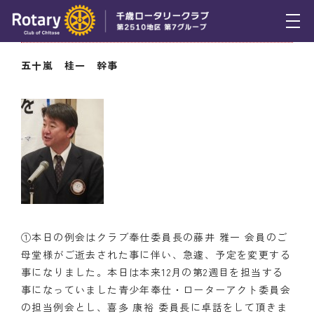
11月27日（木） 幹事報告
トピックス
五十嵐 桂一 幹事
例会報告
活動報告
理事会報告
スケジュール
年間プログラム
①本日の例会はクラブ奉仕委員長の藤井 雅一 会員のご
木曜会
母堂様がご逝去された事に伴い、急遽、予定を変更する
事になりました。本日は本来12月の第2週目を担当する
組織図
事になっていました青少年奉仕・ローターアクト委員会
の担当例会とし、喜多 康裕 委員長に卓話をして頂きま
クラブのあゆみ