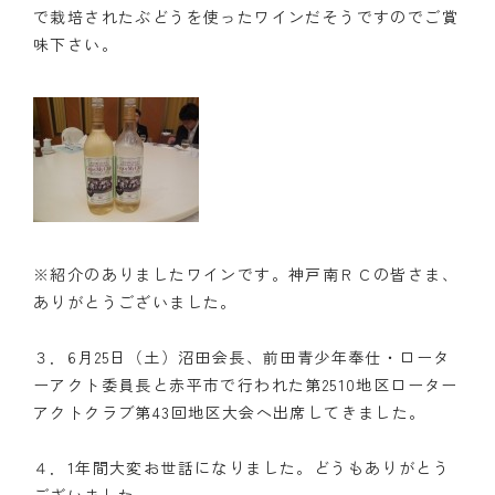
で栽培されたぶどうを使ったワインだそうですのでご賞
クラブの歴史
味下さい。
歴代会長・幹事
記念誌
案内
例会場・事務局の案内
※紹介のありましたワインです。神戸南ＲＣの皆さま、
リンク集
ありがとうございました。
情報公開
３．6月25日（土）沼田会長、前田青少年奉仕・ロータ
ーアクト委員長と赤平市で行われた第2510地区ローター
入会のご案内
アクトクラブ第43回地区大会へ出席してきました。
４．1年間大変お世話になりました。どうもありがとう