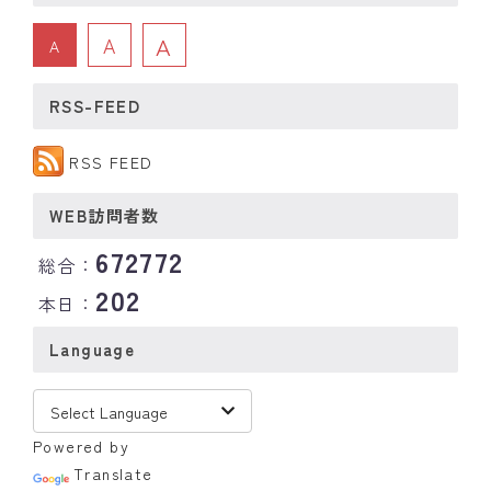
A
A
A
RSS-FEED
RSS FEED
WEB訪問者数
672772
総合：
202
本日：
Language
Powered by
Translate