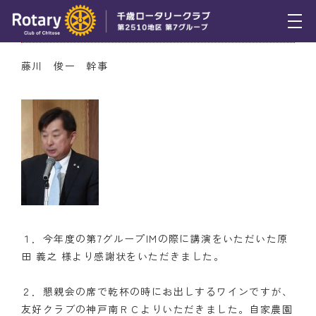
6月30日（木） 幹事報告
トピックス
藤川 俊一 幹事
例会報告
活動報告
理事会報告
スケジュール
年間プログラム
１．今年度の第7グループIMの際に講演をいただいた原
木曜会
田 義之 様より感謝状をいただきました。
組織図
２．懇親会の席で乾杯の時にお出しするワインですが、
友好クラブの神戸南ＲＣよりいただきました。自家農園
クラブのあゆみ