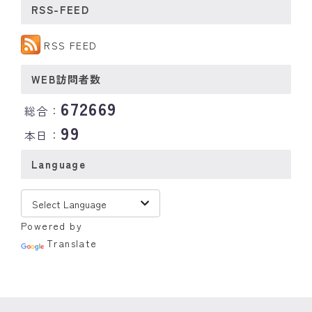
RSS-FEED
RSS FEED
WEB訪問者数
672669
総合：
99
本日：
Language
Powered by
Translate