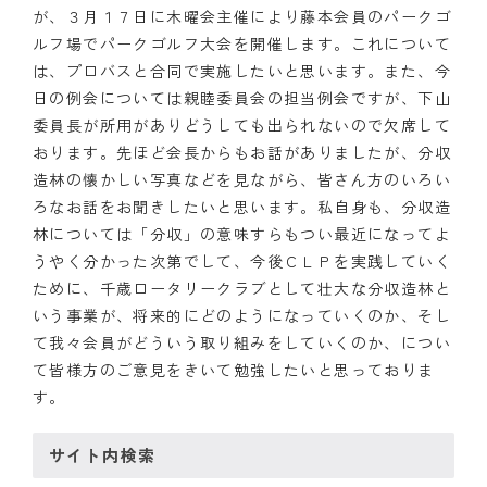
が、３月１７日に木曜会主催により藤本会員のパークゴ
クラブの歴史
ルフ場でパークゴルフ大会を開催します。これについて
は、プロバスと合同で実施したいと思います。また、今
歴代会長・幹事
日の例会については親睦委員会の担当例会ですが、下山
委員長が所用がありどうしても出られないので欠席して
記念誌
おります。先ほど会長からもお話がありましたが、分収
造林の懐かしい写真などを見ながら、皆さん方のいろい
案内
ろなお話をお聞きしたいと思います。私自身も、分収造
林については「分収」の意味すらもつい最近になってよ
例会場・事務局の案内
うやく分かった次第でして、今後ＣＬＰを実践していく
リンク集
ために、千歳ロータリークラブとして壮大な分収造林と
いう事業が、将来的にどのようになっていくのか、そし
情報公開
て我々会員がどういう取り組みをしていくのか、につい
て皆様方のご意見をきいて勉強したいと思っておりま
入会のご案内
す。
サイト内検索