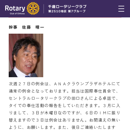
2月17日（木） 幹事報告
トピックス
幹事 佐藤 晴一
例会報告
活動報告
理事会報告
スケジュール
次週２７日の例会は、ＡＮＡクラウンプラザホテルにて
年間プログラム
通常の例会となっております。担当は国際奉仕員会で、
セントラルロータリークラブの田口さんによる卓話で、
木曜会
タイでの奉仕活動の報告をしていただきます。３月に入
りまして、３日が木曜日なのですが、６日のＩＭに振り
組織図
替えますので３日は例会はありません。お間違えの無い
ように、お願いします。また、後日ご連絡いたします
クラブのあゆみ