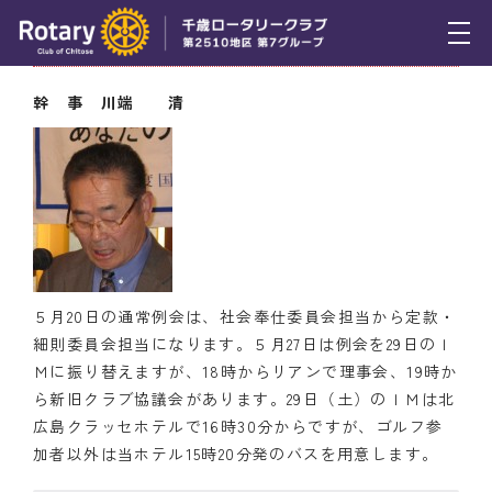
5月13日（木） 幹事報告
トピックス
幹 事 川端 清
例会報告
活動報告
理事会報告
スケジュール
５月20日の通常例会は、社会奉仕委員会担当から定款・
年間プログラム
細則委員会担当になります。５月27日は例会を29日のＩ
Ｍに振り替えますが、18時からリアンで理事会、19時か
木曜会
ら新旧クラブ協議会があります。29日（土）のＩＭは北
広島クラッセホテルで16時30分からですが、ゴルフ参
組織図
加者以外は当ホテル15時20分発のバスを用意します。
クラブのあゆみ