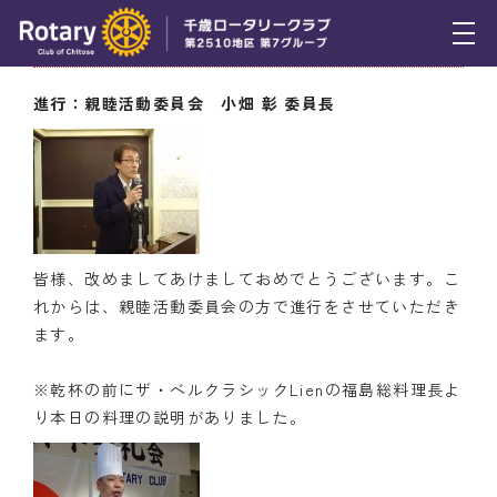
1月12日（木） 懇親会の様子
トピックス
進行：親睦活動委員会 小畑 彰 委員長
例会報告
活動報告
理事会報告
皆様、改めましてあけましておめでとうございます。こ
スケジュール
れからは、親睦活動委員会の方で進行をさせていただき
ます。
年間プログラム
※乾杯の前にザ・ベルクラシックLienの福島総料理長よ
木曜会
り本日の料理の説明がありました。
組織図
クラブのあゆみ