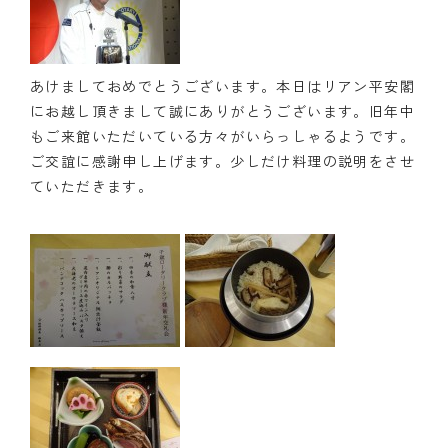
クラブの歴史
歴代会長・幹事
あけましておめでとうございます。本日はリアン平安閣
にお越し頂きまして誠にありがとうございます。旧年中
記念誌
もご来館いただいている方々がいらっしゃるようです。
ご交誼に感謝申し上げます。少しだけ料理の説明をさせ
案内
ていただきます。
例会場・事務局の案内
リンク集
情報公開
入会のご案内