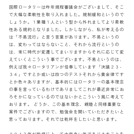
国際ロータリーは昨年規程審議会がございまして、そこ
で大幅な柔軟性を取り入れました。規制緩和というので
しょうか。１業種１人という型から外れましてより柔軟
性ある規約となりました。しかしながら、私が考えるの
は「不易流行」と言う言葉があります。不易というの
は、変わってはならないこと、それから流行というの
は、常に時代が変遷してまいりますからそれに応じて変
えていくとこういう事でございます。不易というのは、
例えば我々ロータリアンが信奉しています「決議２３-
３４」ですとか或いは四つのテストそれから黄金律です
とか色々ありますが、基本的にはロータリーの基本理念
の事を言っているわけでありましてこれが最近非常にお
ろそかになっているのではないかとこういう風に考えて
おります。 どうか、この基本理念、親睦と同様重要な
案件でございますので、勉強会を開いていただきたいと
思っております。それでは乾杯をしたいと思います。