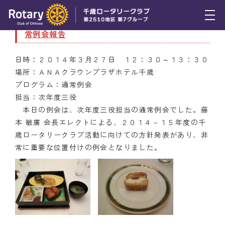
3月27日（木） 第３９回（通算２３１５回）通
常例会報告
トピックス
日時：２０１４年３月２７日 １２：３０～１３：３０
例会報告
場所：ＡＮＡクラウンプラザホテル千歳
プログラム：通常例会
活動報告
担当：次年度三役
理事会報告
本日の例会は、次年度三役担当の通常例会でした。藤
本 敏廣 会長エレクトによる、２０１４－１５年度の千
スケジュール
歳ロータリークラブ活動に向けての方針発表があり、非
常に重要な位置付けの例会となりました。
年間プログラム
木曜会
組織図
クラブのあゆみ