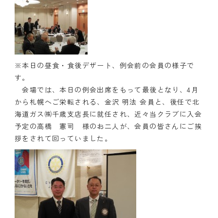
クラブの歴史
歴代会長・幹事
記念誌
※本日の昼食・食後デザート、例会前の会員の様子で
す。
案内
会場では、本日の例会出席をもって最後となり、4月
から札幌へご栄転される、金沢 明法 会員と、後任で北
例会場・事務局の案内
海道ガス㈱千歳支店長に就任され、近々当クラブに入会
予定の高橋 憲司 様のお二人が、会員の皆さんにご挨
リンク集
拶をされて回っていました。
情報公開
入会のご案内