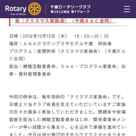
12月15日（木） 第18回（通算2451回）夜間例
会（クリスマス家族会）（千歳ＲＡＣ合同）
トピックス
日時：2016年12月15日（木） 18：30～20：30
例会報告
場所：ＡＮＡクラウンプラザホテル千歳 例会場
プログラム：夜間例会（クリスマス家族会）（千歳ＲＡ
活動報告
Ｃ合同）
理事会報告
担当：親睦活動委員会、ＳＡＡ・プログラム委員会、出
席・資料管理委員会
スケジュール
年間プログラム
今回の例会は、毎年恒例の「クリスマス家族会」です。
日頃より当クラブ会員を支えていただいていますご家族
木曜会
の方々が数多く参加していただきました。懇親会や会場
設営を担当した親睦活動委員会はじめ、関係委員会メン
組織図
バーが早い段階から集まり、心を込めて準備を進めてい
クラブのあゆみ
ました。今日は何が飛び出すやらワクワクが止まりませ