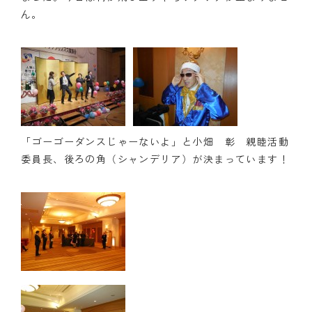
ん。
クラブの歴史
歴代会長・幹事
記念誌
案内
「ゴーゴーダンスじゃーないよ」と小畑 彰 親睦活動
例会場・事務局の案内
委員長、後ろの角（シャンデリア）が決まっています！
リンク集
情報公開
入会のご案内