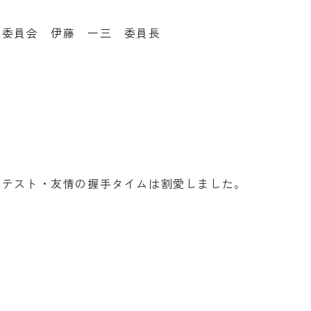
ム委員会 伊藤 一三 委員長
のテスト・友情の握手タイムは割愛しました。