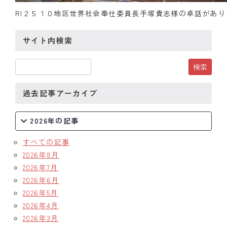
RI２５１０地区世界社会奉仕委員長手塚貴志様の卓話があり
クラブの歴史
サイト内検索
歴代会長・幹事
記念誌
案内
過去記事アーカイブ
例会場・事務局の案内
2026年の記事
リンク集
すべての記事
2026年8月
情報公開
2026年7月
入会のご案内
2026年6月
2026年5月
2026年4月
2026年3月