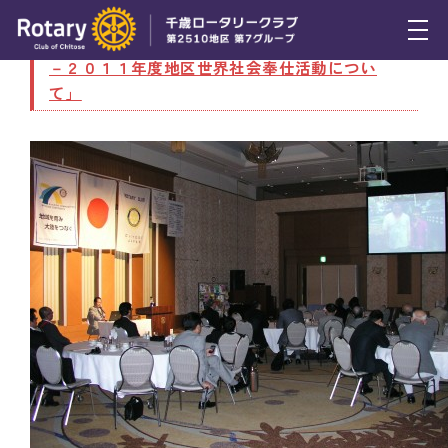
8月5日（木） 通常例会～ゲスト卓話「２０１０
－２０１１年度地区世界社会奉仕活動につい
トピックス
て」
例会報告
活動報告
理事会報告
スケジュール
年間プログラム
木曜会
組織図
クラブのあゆみ